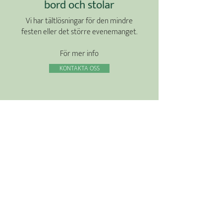
bord och stolar
Vi har tältlösningar för den mindre
festen eller det större evenemanget.
För mer info
KONTAKTA OSS
Varför oss?
Ett brett utbud av tjänster och
tilläggstjänster
Utbildad och duktig personal