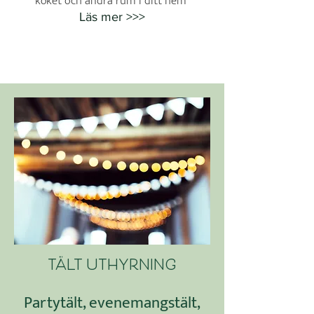
köket och andra rum i ditt hem
Läs mer >>>
tält uthyrning
Partytält, evenemangstält,