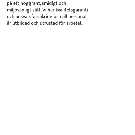
på ett noggrant, smidigt och
miljövänligt sätt. Vi har kvalitetsgaranti
och ansvarsförsäkring och all personal
är utbildad och utrustad för arbetet.
KONTAKTA OSS
Städhjälp
Flytthjälp
Kontakta oss
Jobba hos oss
Dödsbo
Hemorganisering
Alla våra tjänster är
ansvarsförsäkrade